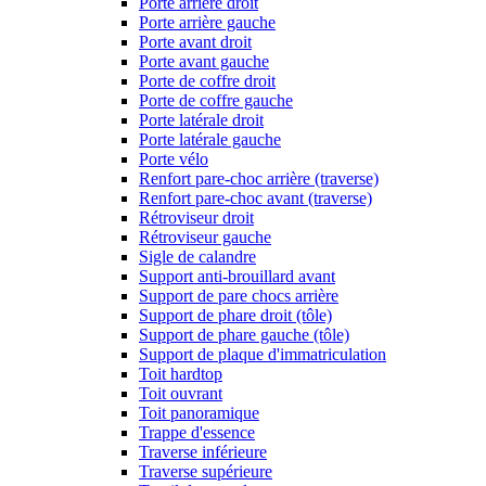
Porte arrière droit
Porte arrière gauche
Porte avant droit
Porte avant gauche
Porte de coffre droit
Porte de coffre gauche
Porte latérale droit
Porte latérale gauche
Porte vélo
Renfort pare-choc arrière (traverse)
Renfort pare-choc avant (traverse)
Rétroviseur droit
Rétroviseur gauche
Sigle de calandre
Support anti-brouillard avant
Support de pare chocs arrière
Support de phare droit (tôle)
Support de phare gauche (tôle)
Support de plaque d'immatriculation
Toit hardtop
Toit ouvrant
Toit panoramique
Trappe d'essence
Traverse inférieure
Traverse supérieure