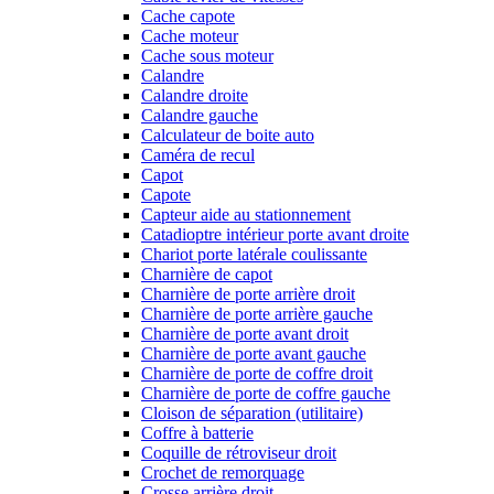
Cache capote
Cache moteur
Cache sous moteur
Calandre
Calandre droite
Calandre gauche
Calculateur de boite auto
Caméra de recul
Capot
Capote
Capteur aide au stationnement
Catadioptre intérieur porte avant droite
Chariot porte latérale coulissante
Charnière de capot
Charnière de porte arrière droit
Charnière de porte arrière gauche
Charnière de porte avant droit
Charnière de porte avant gauche
Charnière de porte de coffre droit
Charnière de porte de coffre gauche
Cloison de séparation (utilitaire)
Coffre à batterie
Coquille de rétroviseur droit
Crochet de remorquage
Crosse arrière droit