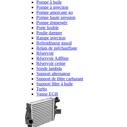
Pompe à huile
Pompe à injection
Pompe amorçage go
Pompe haute pression
Pompe immergée
Porte fusible
Poulie damper
Rampe injection
Refroidisseur gasoil
Relais de préchauffage
Réservoir
Réservoir AdBlue
Réservoir cerine
Sonde lambda
Support alternateur
Support de filtre carburant
Support filtre à huile
Turbo
Vanne EGR