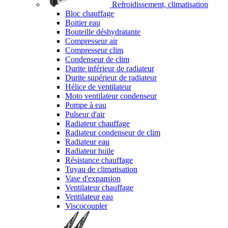
Refroidissement, climatisation
Bloc chauffage
Boitier eau
Bouteille déshydratante
Compresseur air
Compresseur clim
Condenseur de clim
Durite inférieur de radiateur
Durite supérieur de radiateur
Hélice de ventilateur
Moto ventilateur condenseur
Pompe à eau
Pulseur d'air
Radiateur chauffage
Radiateur condenseur de clim
Radiateur eau
Radiateur huile
Résistance chauffage
Tuyau de climatisation
Vase d'expansion
Ventilateur chauffage
Ventilateur eau
Viscocoupler