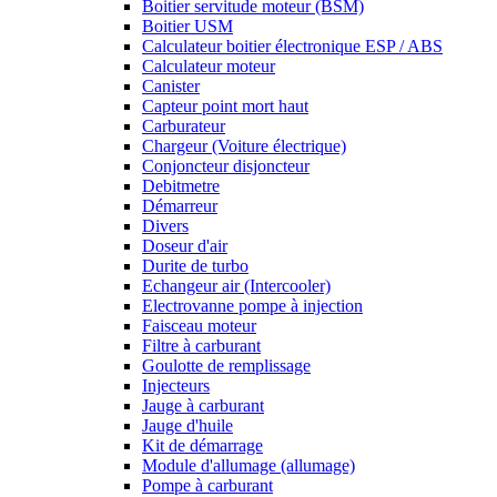
Boitier servitude moteur (BSM)
Boitier USM
Calculateur boitier électronique ESP / ABS
Calculateur moteur
Canister
Capteur point mort haut
Carburateur
Chargeur (Voiture électrique)
Conjoncteur disjoncteur
Debitmetre
Démarreur
Divers
Doseur d'air
Durite de turbo
Echangeur air (Intercooler)
Electrovanne pompe à injection
Faisceau moteur
Filtre à carburant
Goulotte de remplissage
Injecteurs
Jauge à carburant
Jauge d'huile
Kit de démarrage
Module d'allumage (allumage)
Pompe à carburant