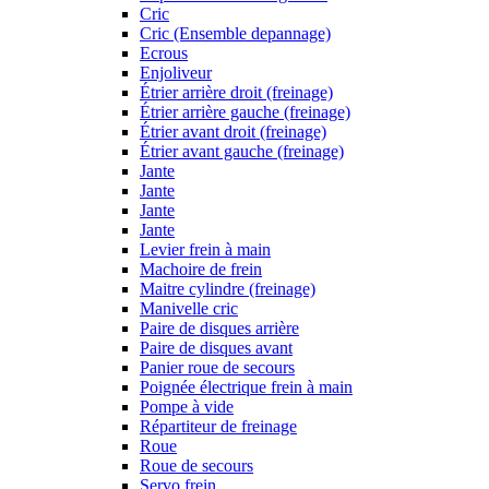
Cric
Cric (Ensemble depannage)
Ecrous
Enjoliveur
Étrier arrière droit (freinage)
Étrier arrière gauche (freinage)
Étrier avant droit (freinage)
Étrier avant gauche (freinage)
Jante
Jante
Jante
Jante
Levier frein à main
Machoire de frein
Maitre cylindre (freinage)
Manivelle cric
Paire de disques arrière
Paire de disques avant
Panier roue de secours
Poignée électrique frein à main
Pompe à vide
Répartiteur de freinage
Roue
Roue de secours
Servo frein