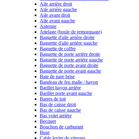
Aile arrière droit
Aile arrière gauche
Aile avant droit
Aile avant gauche
Antenne
Attelage (boule de remorquage)
Baguette d'aile arrière droite
Baguette d'aile arrière gauche
Baguette de coffre
Baguette de porte arrière droite
Baguette de porte arrière gauche
Baguette de porte avant droite
Baguette de porte avant gauche
Baie de pare brise
Bandeau de feu malle / hayon
Barillet hayon arrière
Barillet porte avant gauche
Barres de toit
Bas de caisse droit
Bas de caisse gauche
Bas volet arrière
Becquet
Bouchon de carburant
Buse
Cable levier de vitesses