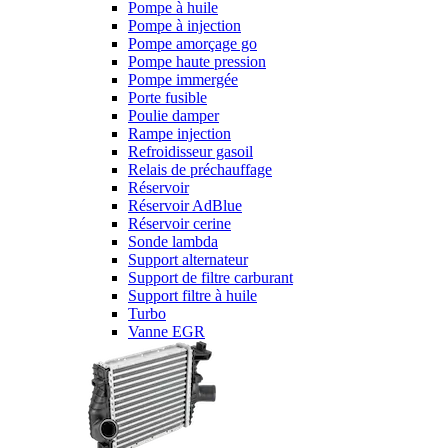
Pompe à huile
Pompe à injection
Pompe amorçage go
Pompe haute pression
Pompe immergée
Porte fusible
Poulie damper
Rampe injection
Refroidisseur gasoil
Relais de préchauffage
Réservoir
Réservoir AdBlue
Réservoir cerine
Sonde lambda
Support alternateur
Support de filtre carburant
Support filtre à huile
Turbo
Vanne EGR