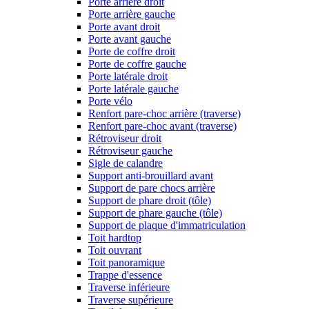
Porte arrière droit
Porte arrière gauche
Porte avant droit
Porte avant gauche
Porte de coffre droit
Porte de coffre gauche
Porte latérale droit
Porte latérale gauche
Porte vélo
Renfort pare-choc arrière (traverse)
Renfort pare-choc avant (traverse)
Rétroviseur droit
Rétroviseur gauche
Sigle de calandre
Support anti-brouillard avant
Support de pare chocs arrière
Support de phare droit (tôle)
Support de phare gauche (tôle)
Support de plaque d'immatriculation
Toit hardtop
Toit ouvrant
Toit panoramique
Trappe d'essence
Traverse inférieure
Traverse supérieure