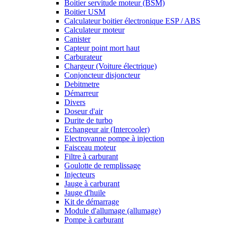
Boitier servitude moteur (BSM)
Boitier USM
Calculateur boitier électronique ESP / ABS
Calculateur moteur
Canister
Capteur point mort haut
Carburateur
Chargeur (Voiture électrique)
Conjoncteur disjoncteur
Debitmetre
Démarreur
Divers
Doseur d'air
Durite de turbo
Echangeur air (Intercooler)
Electrovanne pompe à injection
Faisceau moteur
Filtre à carburant
Goulotte de remplissage
Injecteurs
Jauge à carburant
Jauge d'huile
Kit de démarrage
Module d'allumage (allumage)
Pompe à carburant