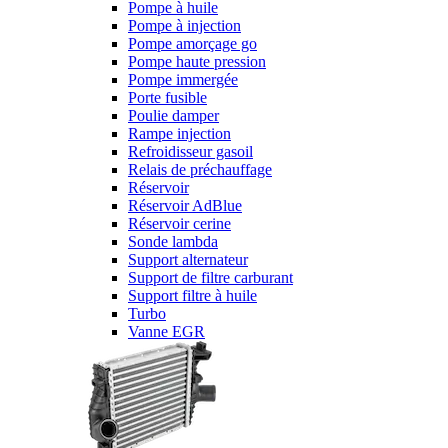
Pompe à huile
Pompe à injection
Pompe amorçage go
Pompe haute pression
Pompe immergée
Porte fusible
Poulie damper
Rampe injection
Refroidisseur gasoil
Relais de préchauffage
Réservoir
Réservoir AdBlue
Réservoir cerine
Sonde lambda
Support alternateur
Support de filtre carburant
Support filtre à huile
Turbo
Vanne EGR