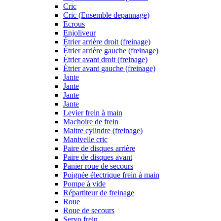
Cric
Cric (Ensemble depannage)
Ecrous
Enjoliveur
Étrier arrière droit (freinage)
Étrier arrière gauche (freinage)
Étrier avant droit (freinage)
Étrier avant gauche (freinage)
Jante
Jante
Jante
Jante
Levier frein à main
Machoire de frein
Maitre cylindre (freinage)
Manivelle cric
Paire de disques arrière
Paire de disques avant
Panier roue de secours
Poignée électrique frein à main
Pompe à vide
Répartiteur de freinage
Roue
Roue de secours
Servo frein