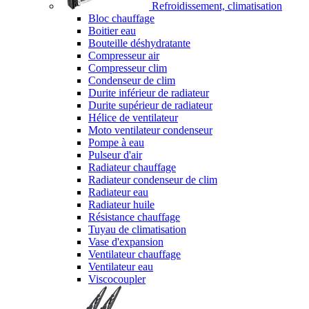
Refroidissement, climatisation
Bloc chauffage
Boitier eau
Bouteille déshydratante
Compresseur air
Compresseur clim
Condenseur de clim
Durite inférieur de radiateur
Durite supérieur de radiateur
Hélice de ventilateur
Moto ventilateur condenseur
Pompe à eau
Pulseur d'air
Radiateur chauffage
Radiateur condenseur de clim
Radiateur eau
Radiateur huile
Résistance chauffage
Tuyau de climatisation
Vase d'expansion
Ventilateur chauffage
Ventilateur eau
Viscocoupler