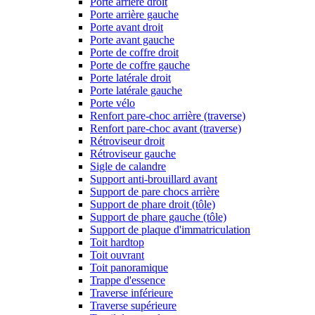
Porte arrière droit
Porte arrière gauche
Porte avant droit
Porte avant gauche
Porte de coffre droit
Porte de coffre gauche
Porte latérale droit
Porte latérale gauche
Porte vélo
Renfort pare-choc arrière (traverse)
Renfort pare-choc avant (traverse)
Rétroviseur droit
Rétroviseur gauche
Sigle de calandre
Support anti-brouillard avant
Support de pare chocs arrière
Support de phare droit (tôle)
Support de phare gauche (tôle)
Support de plaque d'immatriculation
Toit hardtop
Toit ouvrant
Toit panoramique
Trappe d'essence
Traverse inférieure
Traverse supérieure