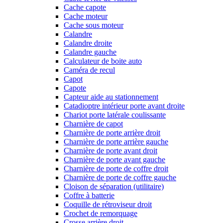
Cache capote
Cache moteur
Cache sous moteur
Calandre
Calandre droite
Calandre gauche
Calculateur de boite auto
Caméra de recul
Capot
Capote
Capteur aide au stationnement
Catadioptre intérieur porte avant droite
Chariot porte latérale coulissante
Charnière de capot
Charnière de porte arrière droit
Charnière de porte arrière gauche
Charnière de porte avant droit
Charnière de porte avant gauche
Charnière de porte de coffre droit
Charnière de porte de coffre gauche
Cloison de séparation (utilitaire)
Coffre à batterie
Coquille de rétroviseur droit
Crochet de remorquage
Crosse arrière droit