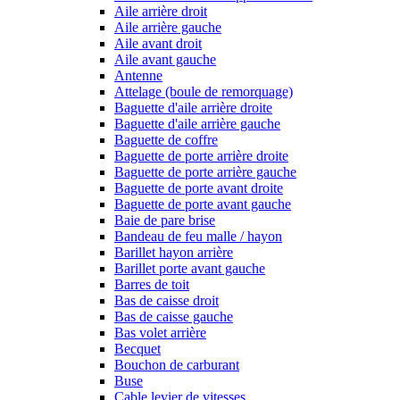
Aile arrière droit
Aile arrière gauche
Aile avant droit
Aile avant gauche
Antenne
Attelage (boule de remorquage)
Baguette d'aile arrière droite
Baguette d'aile arrière gauche
Baguette de coffre
Baguette de porte arrière droite
Baguette de porte arrière gauche
Baguette de porte avant droite
Baguette de porte avant gauche
Baie de pare brise
Bandeau de feu malle / hayon
Barillet hayon arrière
Barillet porte avant gauche
Barres de toit
Bas de caisse droit
Bas de caisse gauche
Bas volet arrière
Becquet
Bouchon de carburant
Buse
Cable levier de vitesses