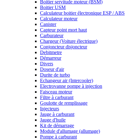
Boitier servitude moteur (BSM)
Boitier USM
Calculateur boitier électronique ESP / ABS
Calculateur moteur
Canister
Capteur point mort haut
Carburateur
Chargeur (Voiture électrique)
Conjoncteur disjoncteur
Debitmetre
Démarreur
Divers
Doseur d'air
Durite de turbo
Echangeur air (Intercooler)
Electrovanne pompe à injection
Faisceau moteur
Filtre à carburant
Goulotte de remplissage
Injecteurs
Jauge à carburant
Jauge d'huile
Kit de démarrage
Module d'allumage (allumage)
Pompe à carburant