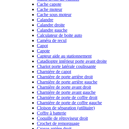
Cache capote
Cache moteur
Cache sous moteur
Calandre
Calandre droite
Calandre gauche
Calculateur de boite auto
Caméra de recul
Capot
Capote
Capteur aide au stationnement
Catadioptre intérieur porte avant droite
Chariot porte latérale coulissante
Charnière de capot
Charnière de porte arrière droit
Charnière de porte arrière gauche
Charnière de porte avant droit
Charnière de porte avant gauche
Charnière de porte de coffre droit
Charnière de porte de coffre gauche
Cloison de séparation (utilitaire)
Coffre à batterie
Coquille de rétroviseur droit
Crochet de remorquage
Crosse arrière droit