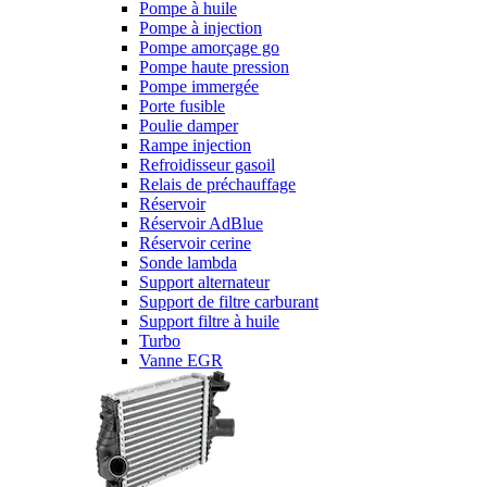
Pompe à huile
Pompe à injection
Pompe amorçage go
Pompe haute pression
Pompe immergée
Porte fusible
Poulie damper
Rampe injection
Refroidisseur gasoil
Relais de préchauffage
Réservoir
Réservoir AdBlue
Réservoir cerine
Sonde lambda
Support alternateur
Support de filtre carburant
Support filtre à huile
Turbo
Vanne EGR