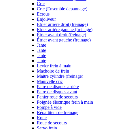
Cric
Cric (Ensemble depannage)
Ecrous
Enjoliveur
Étrier arrière droit (freinage)
Étrier arrière gauche (freinage)
Étrier avant droit (freinage)
Étrier avant gauche (freinage)
Jante
Jante
Jante
Jante
Levier frein à main
Machoire de frein
Maitre cylindre (freinage)
Manivelle cric
Paire de disques arrière
Paire de disques avant
Panier roue de secours
Poignée électrique frein à main
Pompe à vide
Répartiteur de freinage
Roue
Roue de secours
Servo frein