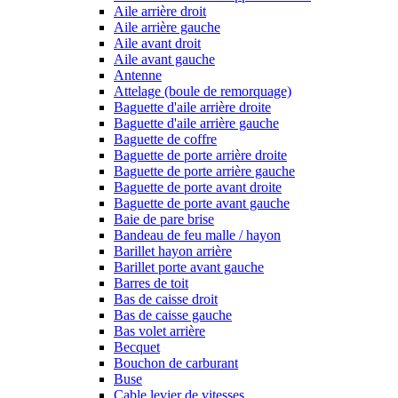
Aile arrière droit
Aile arrière gauche
Aile avant droit
Aile avant gauche
Antenne
Attelage (boule de remorquage)
Baguette d'aile arrière droite
Baguette d'aile arrière gauche
Baguette de coffre
Baguette de porte arrière droite
Baguette de porte arrière gauche
Baguette de porte avant droite
Baguette de porte avant gauche
Baie de pare brise
Bandeau de feu malle / hayon
Barillet hayon arrière
Barillet porte avant gauche
Barres de toit
Bas de caisse droit
Bas de caisse gauche
Bas volet arrière
Becquet
Bouchon de carburant
Buse
Cable levier de vitesses