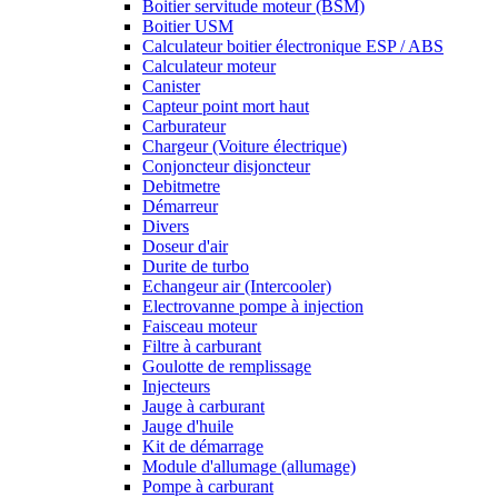
Boitier servitude moteur (BSM)
Boitier USM
Calculateur boitier électronique ESP / ABS
Calculateur moteur
Canister
Capteur point mort haut
Carburateur
Chargeur (Voiture électrique)
Conjoncteur disjoncteur
Debitmetre
Démarreur
Divers
Doseur d'air
Durite de turbo
Echangeur air (Intercooler)
Electrovanne pompe à injection
Faisceau moteur
Filtre à carburant
Goulotte de remplissage
Injecteurs
Jauge à carburant
Jauge d'huile
Kit de démarrage
Module d'allumage (allumage)
Pompe à carburant