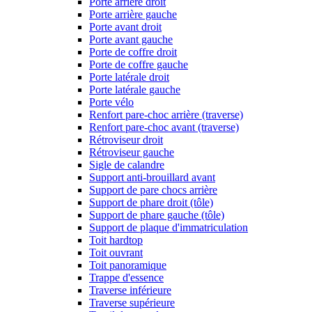
Porte arrière droit
Porte arrière gauche
Porte avant droit
Porte avant gauche
Porte de coffre droit
Porte de coffre gauche
Porte latérale droit
Porte latérale gauche
Porte vélo
Renfort pare-choc arrière (traverse)
Renfort pare-choc avant (traverse)
Rétroviseur droit
Rétroviseur gauche
Sigle de calandre
Support anti-brouillard avant
Support de pare chocs arrière
Support de phare droit (tôle)
Support de phare gauche (tôle)
Support de plaque d'immatriculation
Toit hardtop
Toit ouvrant
Toit panoramique
Trappe d'essence
Traverse inférieure
Traverse supérieure