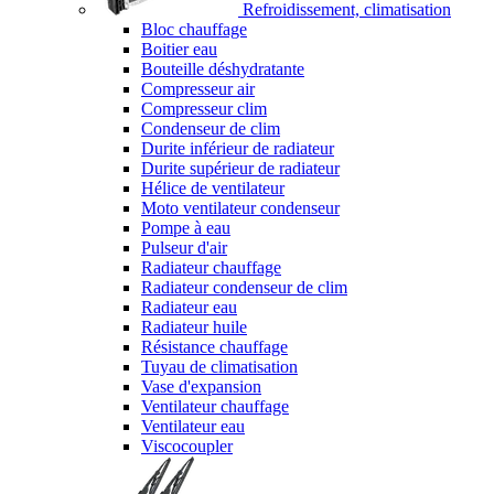
Refroidissement, climatisation
Bloc chauffage
Boitier eau
Bouteille déshydratante
Compresseur air
Compresseur clim
Condenseur de clim
Durite inférieur de radiateur
Durite supérieur de radiateur
Hélice de ventilateur
Moto ventilateur condenseur
Pompe à eau
Pulseur d'air
Radiateur chauffage
Radiateur condenseur de clim
Radiateur eau
Radiateur huile
Résistance chauffage
Tuyau de climatisation
Vase d'expansion
Ventilateur chauffage
Ventilateur eau
Viscocoupler