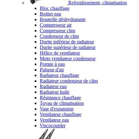
Refroidissement, climatisation
Bloc chauffage
Boitier eau
Bouteille déshydratante
Compresseur air
Compresseur clim
Condenseur de clim
Durite inférieur de radiateur
Durite supérieur de radiateur
Hélice de ventilateur
Moto ventilateur condenseur
Pompe à eau
Pulseur d'air
Radiateur chauffage
Radiateur condenseur de clim
Radiateur eau
Radiateur huile
Résistance chauffage
Tuyau de climatisation
Vase d'expansion
Ventilateur chauffage
Ventilateur eau
Viscocoupler