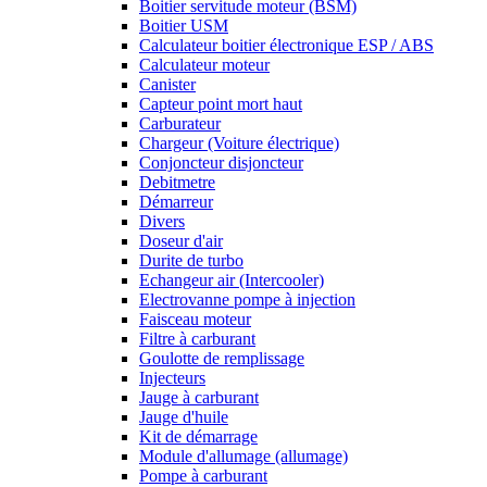
Boitier servitude moteur (BSM)
Boitier USM
Calculateur boitier électronique ESP / ABS
Calculateur moteur
Canister
Capteur point mort haut
Carburateur
Chargeur (Voiture électrique)
Conjoncteur disjoncteur
Debitmetre
Démarreur
Divers
Doseur d'air
Durite de turbo
Echangeur air (Intercooler)
Electrovanne pompe à injection
Faisceau moteur
Filtre à carburant
Goulotte de remplissage
Injecteurs
Jauge à carburant
Jauge d'huile
Kit de démarrage
Module d'allumage (allumage)
Pompe à carburant