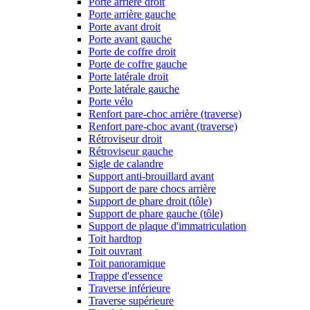
Porte arrière droit
Porte arrière gauche
Porte avant droit
Porte avant gauche
Porte de coffre droit
Porte de coffre gauche
Porte latérale droit
Porte latérale gauche
Porte vélo
Renfort pare-choc arrière (traverse)
Renfort pare-choc avant (traverse)
Rétroviseur droit
Rétroviseur gauche
Sigle de calandre
Support anti-brouillard avant
Support de pare chocs arrière
Support de phare droit (tôle)
Support de phare gauche (tôle)
Support de plaque d'immatriculation
Toit hardtop
Toit ouvrant
Toit panoramique
Trappe d'essence
Traverse inférieure
Traverse supérieure