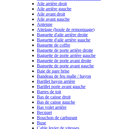
Aile arrière droit
Aile arrière gauche
Aile avant droit
Aile avant gauche
Antenne
Attelage (boule de remorquage)
Baguette d'aile arrière droite
Baguette d'aile arrière gauche
Baguette de coffre
Baguette de porte arrière droite
Baguette de porte arrière gauche
Baguette de porte avant droite
Baguette de porte avant gauche
Baie de pare brise
Bandeau de feu malle / hayon
Barillet hayon arrière
Barillet porte avant gauche
Barres de toit
Bas de caisse droit
Bas de caisse gauche
Bas volet arrière
Becquet
Bouchon de carburant
Buse
Cable levier de vitesses