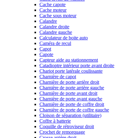
Cache capote
Cache moteur
Cache sous moteur
Calandre
Calandre droite
Calandre gauche
Calculateur de boite auto
Caméra de recul
Capot
Capote
Capteur aide au stationnement
Catadioptre intérieur porte avant droite
Chariot porte latérale coulissante
Charnière de capot
Charnière de porte arrière droit
Charnière de porte arrière gauche
Charnière de porte avant droit
Charnière de porte avant gauche
Charnière de porte de coffre droit
Charnière de porte de coffre gauche
Cloison de séparation (utilitaire)
Coffre à batterie
Coquille de rétroviseur droit
Crochet de remorquage
Crosse arrière droit