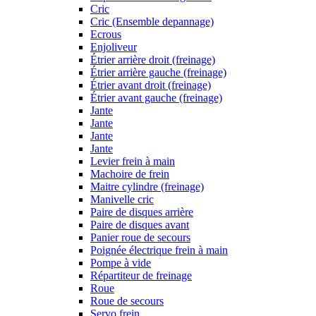
Cric
Cric (Ensemble depannage)
Ecrous
Enjoliveur
Étrier arrière droit (freinage)
Étrier arrière gauche (freinage)
Étrier avant droit (freinage)
Étrier avant gauche (freinage)
Jante
Jante
Jante
Jante
Levier frein à main
Machoire de frein
Maitre cylindre (freinage)
Manivelle cric
Paire de disques arrière
Paire de disques avant
Panier roue de secours
Poignée électrique frein à main
Pompe à vide
Répartiteur de freinage
Roue
Roue de secours
Servo frein