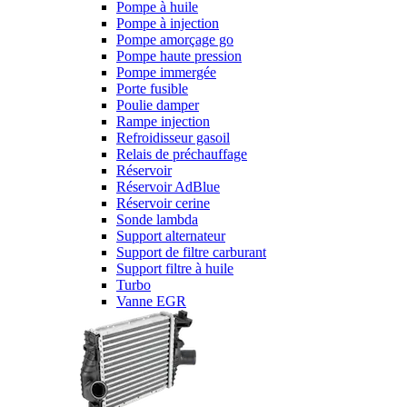
Pompe à huile
Pompe à injection
Pompe amorçage go
Pompe haute pression
Pompe immergée
Porte fusible
Poulie damper
Rampe injection
Refroidisseur gasoil
Relais de préchauffage
Réservoir
Réservoir AdBlue
Réservoir cerine
Sonde lambda
Support alternateur
Support de filtre carburant
Support filtre à huile
Turbo
Vanne EGR