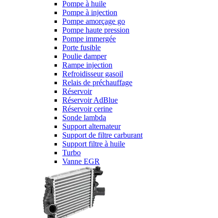
Pompe à huile
Pompe à injection
Pompe amorçage go
Pompe haute pression
Pompe immergée
Porte fusible
Poulie damper
Rampe injection
Refroidisseur gasoil
Relais de préchauffage
Réservoir
Réservoir AdBlue
Réservoir cerine
Sonde lambda
Support alternateur
Support de filtre carburant
Support filtre à huile
Turbo
Vanne EGR