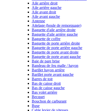
Aile arrière droit
Aile arrière gauche
Aile avant droit
Aile avant gauche
Antenne
Attelage (boule de remorquage)
Baguette d'aile arrière droite
Baguette d'aile arrière gauche
Baguette de coffre
Baguette de porte arrière droite
Baguette de porte arrière gauche
Baguette de porte avant droite
Baguette de porte avant gauche
Baie de pare brise
Bandeau de feu malle / hayon
Barillet hayon arrière
Barillet porte avant gauche
Barres de toit
Bas de caisse droit
Bas de caisse gauche
Bas volet arrière
Becquet
Bouchon de carburant
Buse
Cable levier de vitesses