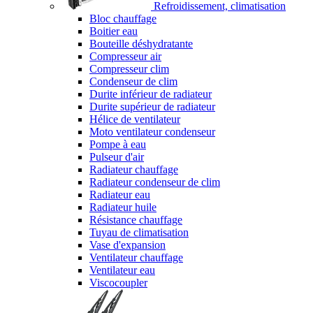
Refroidissement, climatisation
Bloc chauffage
Boitier eau
Bouteille déshydratante
Compresseur air
Compresseur clim
Condenseur de clim
Durite inférieur de radiateur
Durite supérieur de radiateur
Hélice de ventilateur
Moto ventilateur condenseur
Pompe à eau
Pulseur d'air
Radiateur chauffage
Radiateur condenseur de clim
Radiateur eau
Radiateur huile
Résistance chauffage
Tuyau de climatisation
Vase d'expansion
Ventilateur chauffage
Ventilateur eau
Viscocoupler