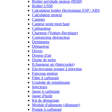
Boitier servitude moteur (BSM)
Boitier USM
Calculateur boitier électronique ESP / ABS
Calculateur moteur
Canister
Capteur point mort haut
Carburateur
Chargeur (Voiture électrique)
Conjoncteur disjoncteur
Debitmetre
Démarreur
Divers
Doseur d'air
Durite de turbo
Echangeur air (Intercooler)
Electrovanne pompe à injection
Faisceau moteur
Filtre à carburant
Goulotte de remplissage
Injecteurs
Jauge à carburant
Jauge d'huile
Kit de démarrage
Module d'allumage (allumage)
Pompe à carburant