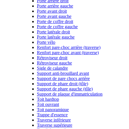
Porte arrière droit
Porte arrière gauche
Porte avant droit
Porte avant gauche
Porte de coffre droit
Porte de coffre gauche
Porte latérale droit
Porte latérale gauche
Porte vélo
Renfort pare-choc arrière (traverse)
Renfort pare-choc avant (traverse)
Rétroviseur droit
Rétroviseur gauche
Sigle de calandre
Support anti-brouillard avant
Support de pare chocs arrière
Support de phare droit (tôle)
Support de phare gauche (tôle)
Support de plaque d'immatriculation
Toit hardtop
Toit ouvrant
Toit panoramique
Trappe d'essence
Traverse inférieure
Traverse supérieure