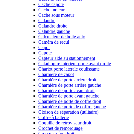
Cache capote
Cache moteur
Cache sous moteur
Calandre
Calandre droite
Calandre gauche
Calculateur de boite auto
Caméra de recul
Capot
Capote
Capteur aide au stationnement
Catadioptre intérieur porte avant droite
Chariot porte latérale coulissante
Charnière de capot
Charnière de porte arrière droit
Charnière de porte arrière gauche
Charnière de porte avant droit
Charnière de porte avant gauche
Charnière de porte de coffre droit
Charnière de porte de coffre gauche
Cloison de séparation (utilitaire)
Coffre à batterie
Coquille de rétroviseur droit
Crochet de remorquage
Crosse arrière droit