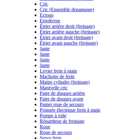
Cric
Cric (Ensemble depannage)
Ecrous
Enjoliveur
Étrier arrière droit (freinage)
Étrier arrière gauche (freinage)
Étrier avant droit (freinage)
Étrier avant gauche (freinage)
Jante
Jante
Jante
Jante
Levier frein à main
Machoire de frein
Maitre cylindre (freinage)
Manivelle cric
Paire de disques arrière
Paire de disques avant
Panier roue de secours
Poignée électrique frein à main
Pompe à vide
Répartiteur de freinage
Roue
Roue de secours
Servo frein