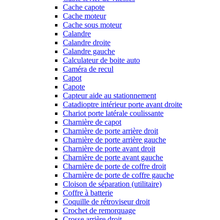
Cache capote
Cache moteur
Cache sous moteur
Calandre
Calandre droite
Calandre gauche
Calculateur de boite auto
Caméra de recul
Capot
Capote
Capteur aide au stationnement
Catadioptre intérieur porte avant droite
Chariot porte latérale coulissante
Charnière de capot
Charnière de porte arrière droit
Charnière de porte arrière gauche
Charnière de porte avant droit
Charnière de porte avant gauche
Charnière de porte de coffre droit
Charnière de porte de coffre gauche
Cloison de séparation (utilitaire)
Coffre à batterie
Coquille de rétroviseur droit
Crochet de remorquage
Crosse arrière droit