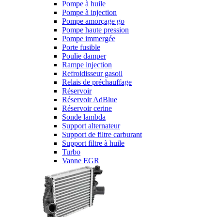
Pompe à huile
Pompe à injection
Pompe amorçage go
Pompe haute pression
Pompe immergée
Porte fusible
Poulie damper
Rampe injection
Refroidisseur gasoil
Relais de préchauffage
Réservoir
Réservoir AdBlue
Réservoir cerine
Sonde lambda
Support alternateur
Support de filtre carburant
Support filtre à huile
Turbo
Vanne EGR