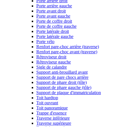
Porte arrière droit
Porte arrière gauche
Porte avant droit
Porte avant gauche
Porte de coffre droit
Porte de coffre gauche
Porte latérale droit
Porte latérale gauche
Porte vélo
Renfort pare-choc arrière (traverse)
Renfort pare-choc avant (traverse)
Rétroviseur droit
Rétroviseur gauche
Sigle de calandre
Support anti-brouillard avant
Support de pare chocs arrière
Support de phare droit (tôle)
Support de phare gauche (tôle)
Support de plaque d'immatriculation
Toit hardtop
Toit ouvrant
Toit panoramique
Trappe d'essence
Traverse inférieure
Traverse supérieure