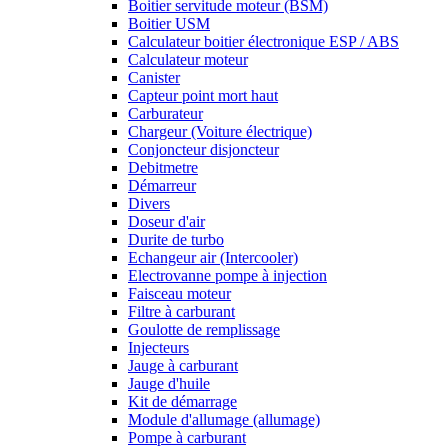
Boitier servitude moteur (BSM)
Boitier USM
Calculateur boitier électronique ESP / ABS
Calculateur moteur
Canister
Capteur point mort haut
Carburateur
Chargeur (Voiture électrique)
Conjoncteur disjoncteur
Debitmetre
Démarreur
Divers
Doseur d'air
Durite de turbo
Echangeur air (Intercooler)
Electrovanne pompe à injection
Faisceau moteur
Filtre à carburant
Goulotte de remplissage
Injecteurs
Jauge à carburant
Jauge d'huile
Kit de démarrage
Module d'allumage (allumage)
Pompe à carburant