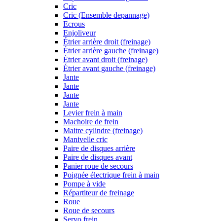
Cric
Cric (Ensemble depannage)
Ecrous
Enjoliveur
Étrier arrière droit (freinage)
Étrier arrière gauche (freinage)
Étrier avant droit (freinage)
Étrier avant gauche (freinage)
Jante
Jante
Jante
Jante
Levier frein à main
Machoire de frein
Maitre cylindre (freinage)
Manivelle cric
Paire de disques arrière
Paire de disques avant
Panier roue de secours
Poignée électrique frein à main
Pompe à vide
Répartiteur de freinage
Roue
Roue de secours
Servo frein