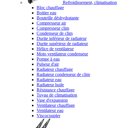
Refroidissement, climatisation
Bloc chauffage
Boitier eau
Bouteille déshydratante
Compresseur air
Compresseur clim
Condenseur de clim
Durite inférieur de radiateur
Durite supérieur de radiateur
Hélice de ventilateur
Moto ventilateur condenseur
Pompe à eau
Pulseur d'air
Radiateur chauffage
Radiateur condenseur de clim
Radiateur eau
Radiateur huile
Résistance chauffage
Tuyau de climatisation
Vase d'expansion
Ventilateur chauffage
Ventilateur eau
Viscocoupler