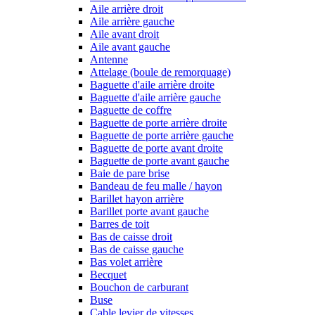
Aile arrière droit
Aile arrière gauche
Aile avant droit
Aile avant gauche
Antenne
Attelage (boule de remorquage)
Baguette d'aile arrière droite
Baguette d'aile arrière gauche
Baguette de coffre
Baguette de porte arrière droite
Baguette de porte arrière gauche
Baguette de porte avant droite
Baguette de porte avant gauche
Baie de pare brise
Bandeau de feu malle / hayon
Barillet hayon arrière
Barillet porte avant gauche
Barres de toit
Bas de caisse droit
Bas de caisse gauche
Bas volet arrière
Becquet
Bouchon de carburant
Buse
Cable levier de vitesses