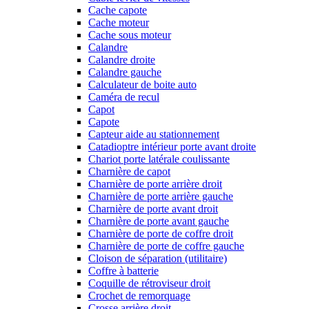
Cache capote
Cache moteur
Cache sous moteur
Calandre
Calandre droite
Calandre gauche
Calculateur de boite auto
Caméra de recul
Capot
Capote
Capteur aide au stationnement
Catadioptre intérieur porte avant droite
Chariot porte latérale coulissante
Charnière de capot
Charnière de porte arrière droit
Charnière de porte arrière gauche
Charnière de porte avant droit
Charnière de porte avant gauche
Charnière de porte de coffre droit
Charnière de porte de coffre gauche
Cloison de séparation (utilitaire)
Coffre à batterie
Coquille de rétroviseur droit
Crochet de remorquage
Crosse arrière droit