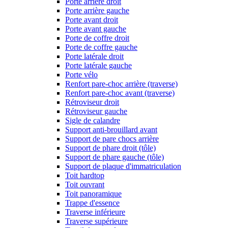
Porte arrière droit
Porte arrière gauche
Porte avant droit
Porte avant gauche
Porte de coffre droit
Porte de coffre gauche
Porte latérale droit
Porte latérale gauche
Porte vélo
Renfort pare-choc arrière (traverse)
Renfort pare-choc avant (traverse)
Rétroviseur droit
Rétroviseur gauche
Sigle de calandre
Support anti-brouillard avant
Support de pare chocs arrière
Support de phare droit (tôle)
Support de phare gauche (tôle)
Support de plaque d'immatriculation
Toit hardtop
Toit ouvrant
Toit panoramique
Trappe d'essence
Traverse inférieure
Traverse supérieure