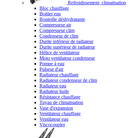
Refroidissement, climatisation
Bloc chauffage
Boitier eau
Bouteille déshydratante
Compresseur air
Compresseur clim
Condenseur de clim
Durite inférieur de radiateur
Durite supérieur de radiateur
Hélice de ventilateur
Moto ventilateur condenseur
Pompe à eau
Pulseur d'air
Radiateur chauffage
Radiateur condenseur de clim
Radiateur eau
Radiateur huile
Résistance chauffage
Tuyau de climatisation
Vase d'expansion
Ventilateur chauffage
Ventilateur eau
Viscocoupler