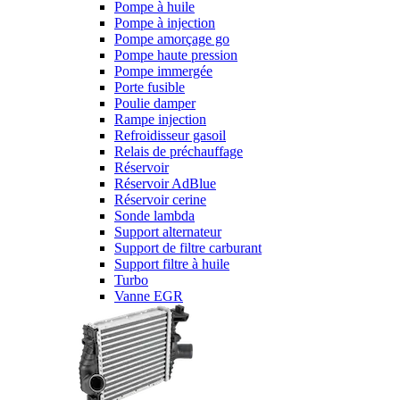
Pompe à huile
Pompe à injection
Pompe amorçage go
Pompe haute pression
Pompe immergée
Porte fusible
Poulie damper
Rampe injection
Refroidisseur gasoil
Relais de préchauffage
Réservoir
Réservoir AdBlue
Réservoir cerine
Sonde lambda
Support alternateur
Support de filtre carburant
Support filtre à huile
Turbo
Vanne EGR