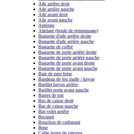
Aile arrière droit
Aile arrière gauche
Aile avant droit
Aile avant gauche
Antenne
Attelage (boule de remorquage)
Baguette d'aile arrière droite
Baguette d'aile arrière gauche
Baguette de coffre
Baguette de porte arrière droite
Baguette de porte arrière gauche
Baguette de porte avant droite
Baguette de porte avant gauche
Baie de pare brise
Bandeau de feu malle / hayon
Barillet hayon arrière
Barillet porte avant gauche
Barres de toit
Bas de caisse droit
Bas de caisse gauche
Bas volet arrière
Becquet
Bouchon de carburant
Buse
Cable levier de vitesses