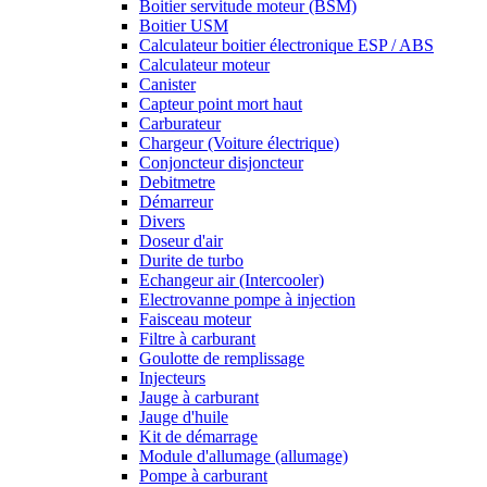
Boitier servitude moteur (BSM)
Boitier USM
Calculateur boitier électronique ESP / ABS
Calculateur moteur
Canister
Capteur point mort haut
Carburateur
Chargeur (Voiture électrique)
Conjoncteur disjoncteur
Debitmetre
Démarreur
Divers
Doseur d'air
Durite de turbo
Echangeur air (Intercooler)
Electrovanne pompe à injection
Faisceau moteur
Filtre à carburant
Goulotte de remplissage
Injecteurs
Jauge à carburant
Jauge d'huile
Kit de démarrage
Module d'allumage (allumage)
Pompe à carburant