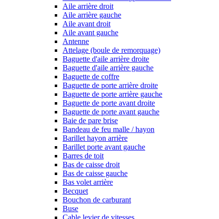
Aile arrière droit
Aile arrière gauche
Aile avant droit
Aile avant gauche
Antenne
Attelage (boule de remorquage)
Baguette d'aile arrière droite
Baguette d'aile arrière gauche
Baguette de coffre
Baguette de porte arrière droite
Baguette de porte arrière gauche
Baguette de porte avant droite
Baguette de porte avant gauche
Baie de pare brise
Bandeau de feu malle / hayon
Barillet hayon arrière
Barillet porte avant gauche
Barres de toit
Bas de caisse droit
Bas de caisse gauche
Bas volet arrière
Becquet
Bouchon de carburant
Buse
Cable levier de vitesses