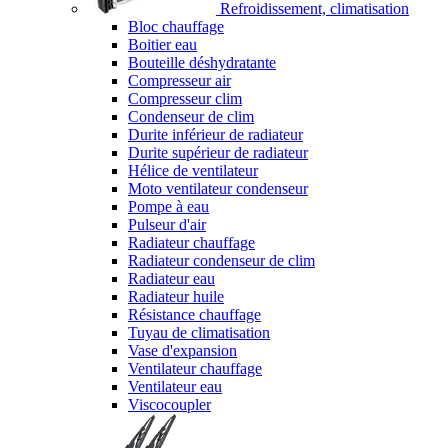
Refroidissement, climatisation
Bloc chauffage
Boitier eau
Bouteille déshydratante
Compresseur air
Compresseur clim
Condenseur de clim
Durite inférieur de radiateur
Durite supérieur de radiateur
Hélice de ventilateur
Moto ventilateur condenseur
Pompe à eau
Pulseur d'air
Radiateur chauffage
Radiateur condenseur de clim
Radiateur eau
Radiateur huile
Résistance chauffage
Tuyau de climatisation
Vase d'expansion
Ventilateur chauffage
Ventilateur eau
Viscocoupler