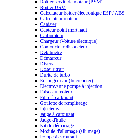
Boitier servitude moteur (BSM)
Boitier USM
Calculateur boitier électronique ESP / ABS
Calculateur moteur
Canister
Capteur point mort haut
Carburateur
Chargeur (Voiture électrique)
Conjoncteur disjoncteur
Debitmetre
Démarreur
Divers
Doseur d'air
Durite de turbo
Echangeur air (Intercooler)
Electrovanne pompe à injection
Faisceau moteur
Filtre à carburant
Goulotte de remplissage
Injecteurs
Jauge à carburant
Jauge d'huile
Kit de démarrage
Module d'allumage (allumage)
Pompe à carburant