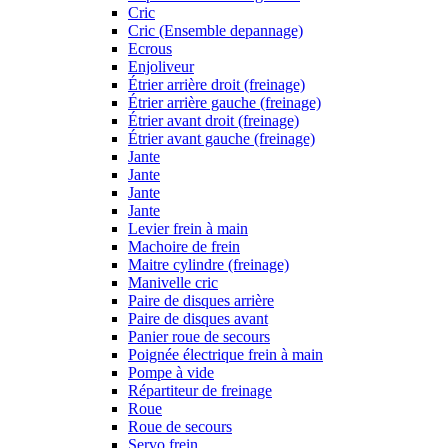
Cric
Cric (Ensemble depannage)
Ecrous
Enjoliveur
Étrier arrière droit (freinage)
Étrier arrière gauche (freinage)
Étrier avant droit (freinage)
Étrier avant gauche (freinage)
Jante
Jante
Jante
Jante
Levier frein à main
Machoire de frein
Maitre cylindre (freinage)
Manivelle cric
Paire de disques arrière
Paire de disques avant
Panier roue de secours
Poignée électrique frein à main
Pompe à vide
Répartiteur de freinage
Roue
Roue de secours
Servo frein