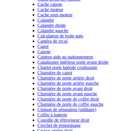
Cache capote
Cache moteur
Cache sous moteur
Calandre
Calandre droite
Calandre gauche
Calculateur de boite auto
Caméra de recul
Capot
Capote
Capteur aide au stationnement
Catadioptre intérieur porte avant droite
Chariot porte latérale coulissante
Charnière de capot
Charnière de porte arrière droit
Charnière de porte arrière gauche
Charnière de porte avant droit
Charnière de porte avant gauche
Charnière de porte de coffre droit
Charnière de porte de coffre gauche
Cloison de séparation (utilitaire)
Coffre à batterie
Coquille de rétroviseur droit
Crochet de remorquage
Crosse arrière droit