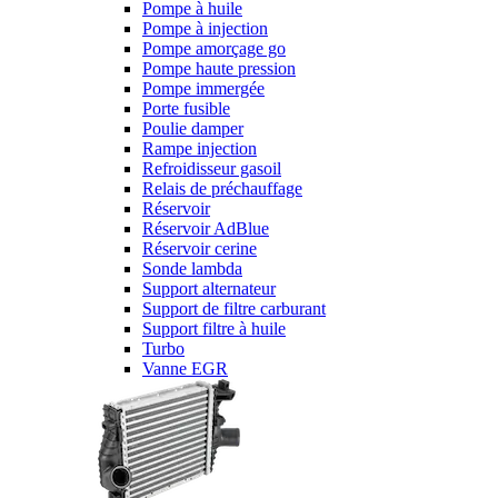
Pompe à huile
Pompe à injection
Pompe amorçage go
Pompe haute pression
Pompe immergée
Porte fusible
Poulie damper
Rampe injection
Refroidisseur gasoil
Relais de préchauffage
Réservoir
Réservoir AdBlue
Réservoir cerine
Sonde lambda
Support alternateur
Support de filtre carburant
Support filtre à huile
Turbo
Vanne EGR