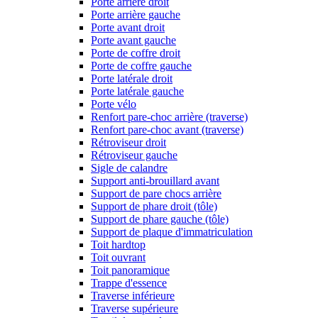
Porte arrière droit
Porte arrière gauche
Porte avant droit
Porte avant gauche
Porte de coffre droit
Porte de coffre gauche
Porte latérale droit
Porte latérale gauche
Porte vélo
Renfort pare-choc arrière (traverse)
Renfort pare-choc avant (traverse)
Rétroviseur droit
Rétroviseur gauche
Sigle de calandre
Support anti-brouillard avant
Support de pare chocs arrière
Support de phare droit (tôle)
Support de phare gauche (tôle)
Support de plaque d'immatriculation
Toit hardtop
Toit ouvrant
Toit panoramique
Trappe d'essence
Traverse inférieure
Traverse supérieure