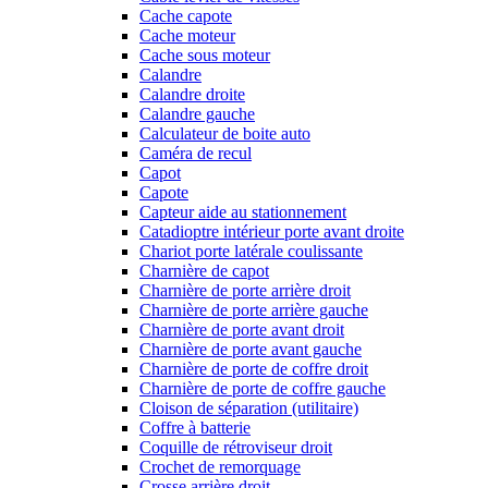
Cache capote
Cache moteur
Cache sous moteur
Calandre
Calandre droite
Calandre gauche
Calculateur de boite auto
Caméra de recul
Capot
Capote
Capteur aide au stationnement
Catadioptre intérieur porte avant droite
Chariot porte latérale coulissante
Charnière de capot
Charnière de porte arrière droit
Charnière de porte arrière gauche
Charnière de porte avant droit
Charnière de porte avant gauche
Charnière de porte de coffre droit
Charnière de porte de coffre gauche
Cloison de séparation (utilitaire)
Coffre à batterie
Coquille de rétroviseur droit
Crochet de remorquage
Crosse arrière droit