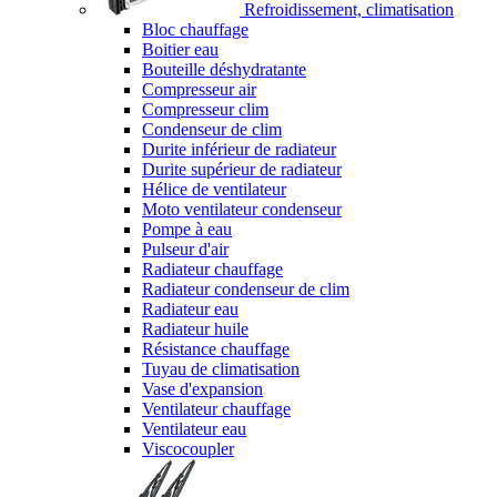
Refroidissement, climatisation
Bloc chauffage
Boitier eau
Bouteille déshydratante
Compresseur air
Compresseur clim
Condenseur de clim
Durite inférieur de radiateur
Durite supérieur de radiateur
Hélice de ventilateur
Moto ventilateur condenseur
Pompe à eau
Pulseur d'air
Radiateur chauffage
Radiateur condenseur de clim
Radiateur eau
Radiateur huile
Résistance chauffage
Tuyau de climatisation
Vase d'expansion
Ventilateur chauffage
Ventilateur eau
Viscocoupler