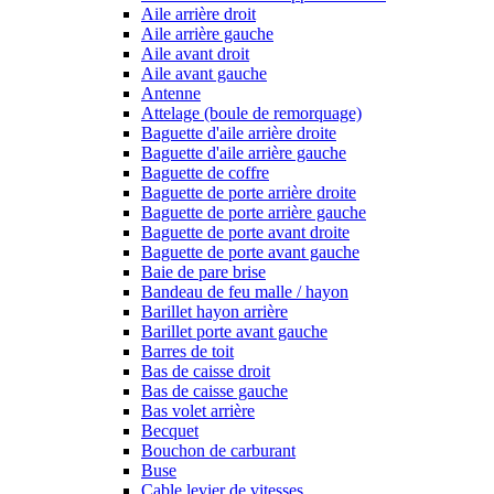
Aile arrière droit
Aile arrière gauche
Aile avant droit
Aile avant gauche
Antenne
Attelage (boule de remorquage)
Baguette d'aile arrière droite
Baguette d'aile arrière gauche
Baguette de coffre
Baguette de porte arrière droite
Baguette de porte arrière gauche
Baguette de porte avant droite
Baguette de porte avant gauche
Baie de pare brise
Bandeau de feu malle / hayon
Barillet hayon arrière
Barillet porte avant gauche
Barres de toit
Bas de caisse droit
Bas de caisse gauche
Bas volet arrière
Becquet
Bouchon de carburant
Buse
Cable levier de vitesses