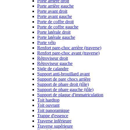
Porte arrière droit
Porte arrière gauche
Porte avant droit
Porte avant gauche
Porte de coffre droit
Porte de coffre gauche
Porte latérale droit
Porte latérale gauche
Porte vélo
Renfort pare-choc arrière (traverse)
Renfort pare-choc avant (traverse)
Rétroviseur droit
Rétroviseur gauche
Sigle de calandre
Support anti-brouillard avant
Support de pare chocs arrière
Support de phare droit (tôle)
Support de phare gauche (tôle)
Support de plaque d'immatriculation
Toit hardtop
Toit ouvrant
Toit panoramique
Trappe d'essence
Traverse inférieure
Traverse supérieure