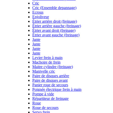
Cric
Cric (Ensemble depannage)
Ecrous
Enjoliveur
Étrier arrière droit (freinage)
Étrier arrière gauche (freinage)
Étrier avant droit (freinage)
Étrier avant gauche (freinage)
Jante
Jante
Jante
Jante
Levier frein à main
Machoire de frein
Maitre cylindre (freinage)
Manivelle cric
Paire de disques arrière
Paire de disques avant
Panier roue de secours
Poignée électrique frein à main
Pompe à vide
Répartiteur de freinage
Roue
Roue de secours
Servo frein