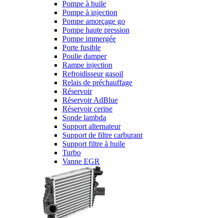
Pompe à huile
Pompe à injection
Pompe amorçage go
Pompe haute pression
Pompe immergée
Porte fusible
Poulie damper
Rampe injection
Refroidisseur gasoil
Relais de préchauffage
Réservoir
Réservoir AdBlue
Réservoir cerine
Sonde lambda
Support alternateur
Support de filtre carburant
Support filtre à huile
Turbo
Vanne EGR