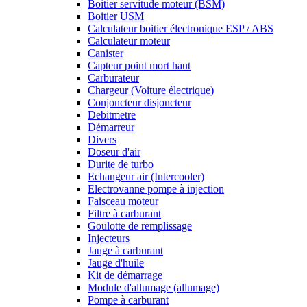
Boitier servitude moteur (BSM)
Boitier USM
Calculateur boitier électronique ESP / ABS
Calculateur moteur
Canister
Capteur point mort haut
Carburateur
Chargeur (Voiture électrique)
Conjoncteur disjoncteur
Debitmetre
Démarreur
Divers
Doseur d'air
Durite de turbo
Echangeur air (Intercooler)
Electrovanne pompe à injection
Faisceau moteur
Filtre à carburant
Goulotte de remplissage
Injecteurs
Jauge à carburant
Jauge d'huile
Kit de démarrage
Module d'allumage (allumage)
Pompe à carburant