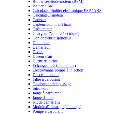
Boitier servitude moteur (BSM)
Boitier USM
Calculateur boitier électronique ESP / ABS
Calculateur moteur
Canister
Capteur point mort haut
Carburateur
Chargeur (Voiture électrique)
Conjoncteur disjoncteur
Debitmetre
Démarreur
Divers
Doseur d'air
Durite de turbo
Echangeur air (Intercooler)
Electrovanne pompe à injection
Faisceau moteur
Filtre à carburant
Goulotte de remplissage
Injecteurs
Jauge à carburant
Jauge d'huile
Kit de démarrage
Module d'allumage (allumage)
Pompe à carburant