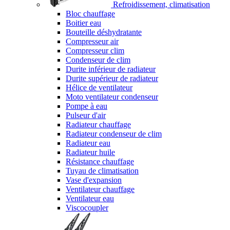
Refroidissement, climatisation
Bloc chauffage
Boitier eau
Bouteille déshydratante
Compresseur air
Compresseur clim
Condenseur de clim
Durite inférieur de radiateur
Durite supérieur de radiateur
Hélice de ventilateur
Moto ventilateur condenseur
Pompe à eau
Pulseur d'air
Radiateur chauffage
Radiateur condenseur de clim
Radiateur eau
Radiateur huile
Résistance chauffage
Tuyau de climatisation
Vase d'expansion
Ventilateur chauffage
Ventilateur eau
Viscocoupler