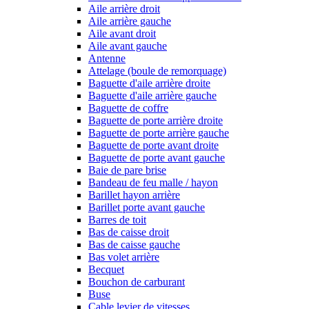
Aile arrière droit
Aile arrière gauche
Aile avant droit
Aile avant gauche
Antenne
Attelage (boule de remorquage)
Baguette d'aile arrière droite
Baguette d'aile arrière gauche
Baguette de coffre
Baguette de porte arrière droite
Baguette de porte arrière gauche
Baguette de porte avant droite
Baguette de porte avant gauche
Baie de pare brise
Bandeau de feu malle / hayon
Barillet hayon arrière
Barillet porte avant gauche
Barres de toit
Bas de caisse droit
Bas de caisse gauche
Bas volet arrière
Becquet
Bouchon de carburant
Buse
Cable levier de vitesses