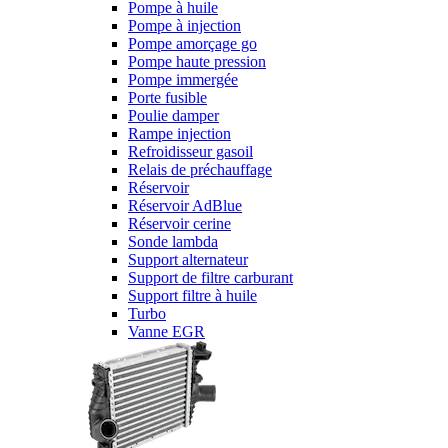
Pompe à huile
Pompe à injection
Pompe amorçage go
Pompe haute pression
Pompe immergée
Porte fusible
Poulie damper
Rampe injection
Refroidisseur gasoil
Relais de préchauffage
Réservoir
Réservoir AdBlue
Réservoir cerine
Sonde lambda
Support alternateur
Support de filtre carburant
Support filtre à huile
Turbo
Vanne EGR