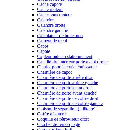
Cache capote
Cache moteur
Cache sous moteur
Calandre
Calandre droite
Calandre gauche
Calculateur de boite auto
Caméra de recul
Capot
Capote
Capteur aide au stationnement
Catadioptre intérieur porte avant droite
Chariot porte latérale coulissante
Charnière de capot
Charnière de porte arrière droit
Charnière de porte arrière gauche
Charnière de porte avant droit
Charnière de porte avant gauche
Charnière de porte de coffre droit
Charnière de porte de coffre gauche
Cloison de séparation (utilitaire)
Coffre à batterie
Coquille de rétroviseur droit
Crochet de remorquage
Crosse arrière droit