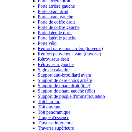
Porte arrière droit
Porte arrière gauche
Porte avant droit
Porte avant gauche
Porte de coffre droit
Porte de coffre gauche
Porte latérale droit
Porte latérale gauche
Porte vélo
Renfort pare-choc arrière (traverse)
Renfort pare-choc avant (traverse)
Rétroviseur droit
Rétroviseur gauche
Sigle de calandre
Support anti-brouillard avant
Support de pare chocs arrière
Support de phare droit (tôle)
Support de phare gauche (tôle)
Support de plaque d'immatriculation
Toit hardtop
Toit ouvrant
Toit panoramique
Trappe d'essence
Traverse inférieure
Traverse supérieure