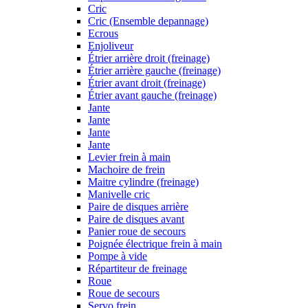
Cric
Cric (Ensemble depannage)
Ecrous
Enjoliveur
Étrier arrière droit (freinage)
Étrier arrière gauche (freinage)
Étrier avant droit (freinage)
Étrier avant gauche (freinage)
Jante
Jante
Jante
Jante
Levier frein à main
Machoire de frein
Maitre cylindre (freinage)
Manivelle cric
Paire de disques arrière
Paire de disques avant
Panier roue de secours
Poignée électrique frein à main
Pompe à vide
Répartiteur de freinage
Roue
Roue de secours
Servo frein