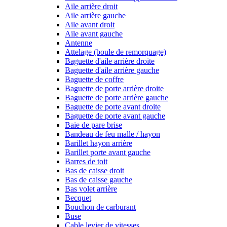
Aile arrière droit
Aile arrière gauche
Aile avant droit
Aile avant gauche
Antenne
Attelage (boule de remorquage)
Baguette d'aile arrière droite
Baguette d'aile arrière gauche
Baguette de coffre
Baguette de porte arrière droite
Baguette de porte arrière gauche
Baguette de porte avant droite
Baguette de porte avant gauche
Baie de pare brise
Bandeau de feu malle / hayon
Barillet hayon arrière
Barillet porte avant gauche
Barres de toit
Bas de caisse droit
Bas de caisse gauche
Bas volet arrière
Becquet
Bouchon de carburant
Buse
Cable levier de vitesses