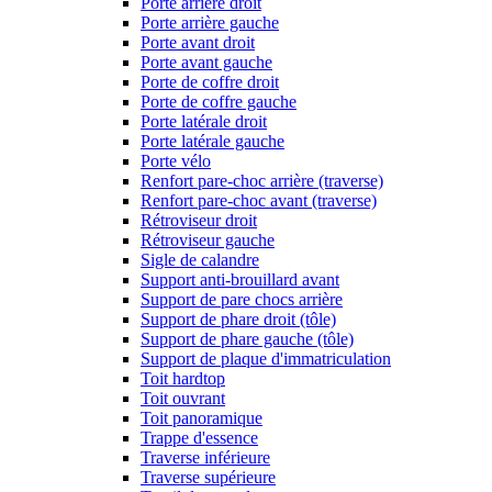
Porte arrière droit
Porte arrière gauche
Porte avant droit
Porte avant gauche
Porte de coffre droit
Porte de coffre gauche
Porte latérale droit
Porte latérale gauche
Porte vélo
Renfort pare-choc arrière (traverse)
Renfort pare-choc avant (traverse)
Rétroviseur droit
Rétroviseur gauche
Sigle de calandre
Support anti-brouillard avant
Support de pare chocs arrière
Support de phare droit (tôle)
Support de phare gauche (tôle)
Support de plaque d'immatriculation
Toit hardtop
Toit ouvrant
Toit panoramique
Trappe d'essence
Traverse inférieure
Traverse supérieure