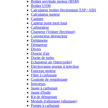
Boitier servitude moteur (BSM)
Boitier USM
Calculateur boitier électronique ESP / ABS
Calculateur moteur
Canister
Capteur point mort haut
Carburateur
Chargeur (Voiture électrique)
Conjoncteur disjoncteur
Debitmetre
Démarreur
Divers
Doseur d'air
Durite de turbo
Echangeur air (Intercooler)
Electrovanne pompe à injection
Faisceau moteur
Filtre à carburant
Goulotte de remplissage
Injecteurs
Jauge à carburant
Jauge d'huile
Kit de démarrage
Module d'allumage (allumage)
Pompe à carburant