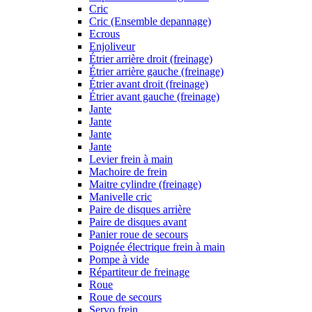
Cric
Cric (Ensemble depannage)
Ecrous
Enjoliveur
Étrier arrière droit (freinage)
Étrier arrière gauche (freinage)
Étrier avant droit (freinage)
Étrier avant gauche (freinage)
Jante
Jante
Jante
Jante
Levier frein à main
Machoire de frein
Maitre cylindre (freinage)
Manivelle cric
Paire de disques arrière
Paire de disques avant
Panier roue de secours
Poignée électrique frein à main
Pompe à vide
Répartiteur de freinage
Roue
Roue de secours
Servo frein