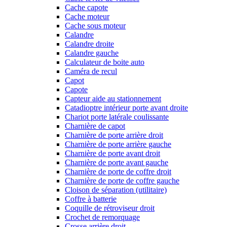
Cache capote
Cache moteur
Cache sous moteur
Calandre
Calandre droite
Calandre gauche
Calculateur de boite auto
Caméra de recul
Capot
Capote
Capteur aide au stationnement
Catadioptre intérieur porte avant droite
Chariot porte latérale coulissante
Charnière de capot
Charnière de porte arrière droit
Charnière de porte arrière gauche
Charnière de porte avant droit
Charnière de porte avant gauche
Charnière de porte de coffre droit
Charnière de porte de coffre gauche
Cloison de séparation (utilitaire)
Coffre à batterie
Coquille de rétroviseur droit
Crochet de remorquage
Crosse arrière droit