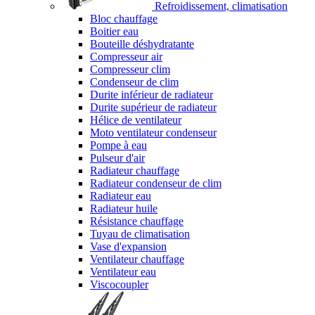
Refroidissement, climatisation
Bloc chauffage
Boitier eau
Bouteille déshydratante
Compresseur air
Compresseur clim
Condenseur de clim
Durite inférieur de radiateur
Durite supérieur de radiateur
Hélice de ventilateur
Moto ventilateur condenseur
Pompe à eau
Pulseur d'air
Radiateur chauffage
Radiateur condenseur de clim
Radiateur eau
Radiateur huile
Résistance chauffage
Tuyau de climatisation
Vase d'expansion
Ventilateur chauffage
Ventilateur eau
Viscocoupler