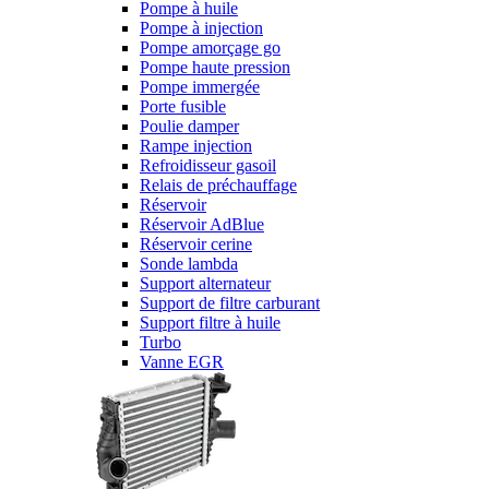
Pompe à huile
Pompe à injection
Pompe amorçage go
Pompe haute pression
Pompe immergée
Porte fusible
Poulie damper
Rampe injection
Refroidisseur gasoil
Relais de préchauffage
Réservoir
Réservoir AdBlue
Réservoir cerine
Sonde lambda
Support alternateur
Support de filtre carburant
Support filtre à huile
Turbo
Vanne EGR