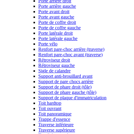
Porte arrière droit
Porte arrière gauche
Porte avant droit
Porte avant gauche
Porte de coffre droit
Porte de coffre gauche
Porte latérale droit
Porte latérale gauche
Porte vélo
Renfort pare-choc arrière (traverse)
Renfort pare-choc avant (traverse)
Rétroviseur droit
Rétroviseur gauche
Sigle de calandre
Support anti-brouillard avant
Support de pare chocs arrière
Support de phare droit (tôle)
Support de phare gauche (tôle)
Support de plaque d'immatriculation
Toit hardtop
Toit ouvrant
Toit panoramique
Trappe d'essence
Traverse inférieure
Traverse supérieure