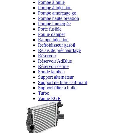
Pompe à huile
Pompe à injection
Pompe amorçage go
Pompe haute pression
Pompe immergée
Porte fusible
Poulie damper
Rampe injection
Refroidisseur gasoil
Relais de préchauffage
Réservoir
Réservoir AdBlue
Réservoir cerine
Sonde lambda
Support alternateur
Support de filtre carburant
Support filtre à huile
Turbo
Vanne EGR