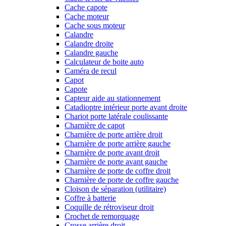
Cache capote
Cache moteur
Cache sous moteur
Calandre
Calandre droite
Calandre gauche
Calculateur de boite auto
Caméra de recul
Capot
Capote
Capteur aide au stationnement
Catadioptre intérieur porte avant droite
Chariot porte latérale coulissante
Charnière de capot
Charnière de porte arrière droit
Charnière de porte arrière gauche
Charnière de porte avant droit
Charnière de porte avant gauche
Charnière de porte de coffre droit
Charnière de porte de coffre gauche
Cloison de séparation (utilitaire)
Coffre à batterie
Coquille de rétroviseur droit
Crochet de remorquage
Crosse arrière droit