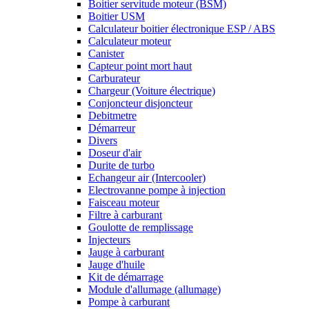
Boitier servitude moteur (BSM)
Boitier USM
Calculateur boitier électronique ESP / ABS
Calculateur moteur
Canister
Capteur point mort haut
Carburateur
Chargeur (Voiture électrique)
Conjoncteur disjoncteur
Debitmetre
Démarreur
Divers
Doseur d'air
Durite de turbo
Echangeur air (Intercooler)
Electrovanne pompe à injection
Faisceau moteur
Filtre à carburant
Goulotte de remplissage
Injecteurs
Jauge à carburant
Jauge d'huile
Kit de démarrage
Module d'allumage (allumage)
Pompe à carburant