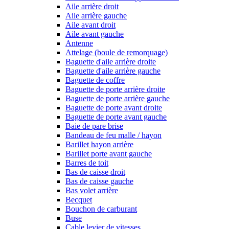
Aile arrière droit
Aile arrière gauche
Aile avant droit
Aile avant gauche
Antenne
Attelage (boule de remorquage)
Baguette d'aile arrière droite
Baguette d'aile arrière gauche
Baguette de coffre
Baguette de porte arrière droite
Baguette de porte arrière gauche
Baguette de porte avant droite
Baguette de porte avant gauche
Baie de pare brise
Bandeau de feu malle / hayon
Barillet hayon arrière
Barillet porte avant gauche
Barres de toit
Bas de caisse droit
Bas de caisse gauche
Bas volet arrière
Becquet
Bouchon de carburant
Buse
Cable levier de vitesses