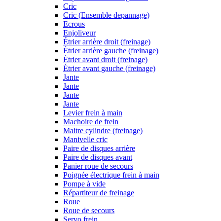
Cric
Cric (Ensemble depannage)
Ecrous
Enjoliveur
Étrier arrière droit (freinage)
Étrier arrière gauche (freinage)
Étrier avant droit (freinage)
Étrier avant gauche (freinage)
Jante
Jante
Jante
Jante
Levier frein à main
Machoire de frein
Maitre cylindre (freinage)
Manivelle cric
Paire de disques arrière
Paire de disques avant
Panier roue de secours
Poignée électrique frein à main
Pompe à vide
Répartiteur de freinage
Roue
Roue de secours
Servo frein