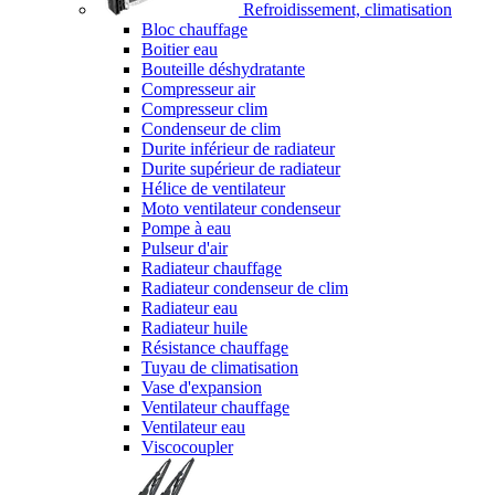
Refroidissement, climatisation
Bloc chauffage
Boitier eau
Bouteille déshydratante
Compresseur air
Compresseur clim
Condenseur de clim
Durite inférieur de radiateur
Durite supérieur de radiateur
Hélice de ventilateur
Moto ventilateur condenseur
Pompe à eau
Pulseur d'air
Radiateur chauffage
Radiateur condenseur de clim
Radiateur eau
Radiateur huile
Résistance chauffage
Tuyau de climatisation
Vase d'expansion
Ventilateur chauffage
Ventilateur eau
Viscocoupler