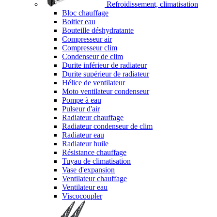
Refroidissement, climatisation
Bloc chauffage
Boitier eau
Bouteille déshydratante
Compresseur air
Compresseur clim
Condenseur de clim
Durite inférieur de radiateur
Durite supérieur de radiateur
Hélice de ventilateur
Moto ventilateur condenseur
Pompe à eau
Pulseur d'air
Radiateur chauffage
Radiateur condenseur de clim
Radiateur eau
Radiateur huile
Résistance chauffage
Tuyau de climatisation
Vase d'expansion
Ventilateur chauffage
Ventilateur eau
Viscocoupler