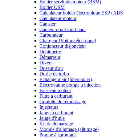
Boitier servitude moteur (BSM)
Boitier USM
Calculateur boitier électronique ESP / ABS
Calculateur moteur
Canister
Capteur point mort haut
Carburateur
Chargeur (Voiture électrique)
Conjoncteur disjoncteur
Debitmetre
Démarreur
Divers
Doseur d'air
Durite de turbo
Echangeur air (Intercooler)
Electrovanne pompe à injection
Faisceau moteur
Filtre à carburant
Goulotte de remplissage
Injecteurs
Jauge à carburant
Jauge d'huile
Kit de démarrage
Module d'allumage (allumage)
Pompe à carburant