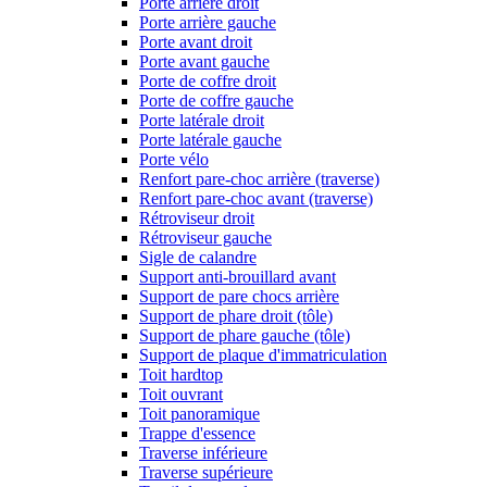
Porte arrière droit
Porte arrière gauche
Porte avant droit
Porte avant gauche
Porte de coffre droit
Porte de coffre gauche
Porte latérale droit
Porte latérale gauche
Porte vélo
Renfort pare-choc arrière (traverse)
Renfort pare-choc avant (traverse)
Rétroviseur droit
Rétroviseur gauche
Sigle de calandre
Support anti-brouillard avant
Support de pare chocs arrière
Support de phare droit (tôle)
Support de phare gauche (tôle)
Support de plaque d'immatriculation
Toit hardtop
Toit ouvrant
Toit panoramique
Trappe d'essence
Traverse inférieure
Traverse supérieure