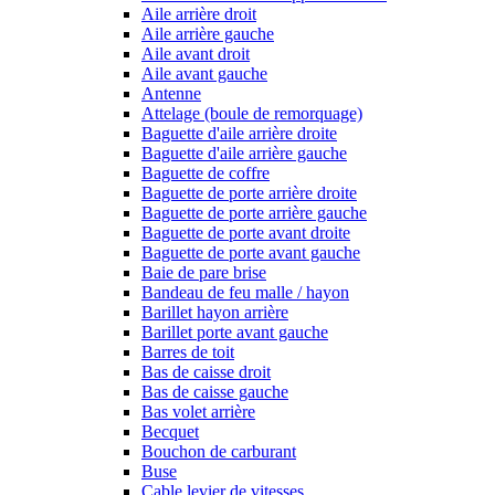
Aile arrière droit
Aile arrière gauche
Aile avant droit
Aile avant gauche
Antenne
Attelage (boule de remorquage)
Baguette d'aile arrière droite
Baguette d'aile arrière gauche
Baguette de coffre
Baguette de porte arrière droite
Baguette de porte arrière gauche
Baguette de porte avant droite
Baguette de porte avant gauche
Baie de pare brise
Bandeau de feu malle / hayon
Barillet hayon arrière
Barillet porte avant gauche
Barres de toit
Bas de caisse droit
Bas de caisse gauche
Bas volet arrière
Becquet
Bouchon de carburant
Buse
Cable levier de vitesses