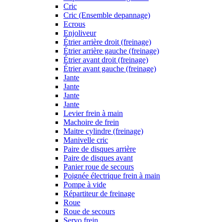
Cric
Cric (Ensemble depannage)
Ecrous
Enjoliveur
Étrier arrière droit (freinage)
Étrier arrière gauche (freinage)
Étrier avant droit (freinage)
Étrier avant gauche (freinage)
Jante
Jante
Jante
Jante
Levier frein à main
Machoire de frein
Maitre cylindre (freinage)
Manivelle cric
Paire de disques arrière
Paire de disques avant
Panier roue de secours
Poignée électrique frein à main
Pompe à vide
Répartiteur de freinage
Roue
Roue de secours
Servo frein