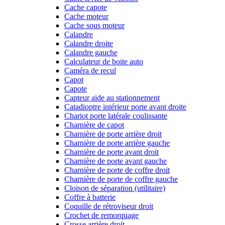
Cache capote
Cache moteur
Cache sous moteur
Calandre
Calandre droite
Calandre gauche
Calculateur de boite auto
Caméra de recul
Capot
Capote
Capteur aide au stationnement
Catadioptre intérieur porte avant droite
Chariot porte latérale coulissante
Charnière de capot
Charnière de porte arrière droit
Charnière de porte arrière gauche
Charnière de porte avant droit
Charnière de porte avant gauche
Charnière de porte de coffre droit
Charnière de porte de coffre gauche
Cloison de séparation (utilitaire)
Coffre à batterie
Coquille de rétroviseur droit
Crochet de remorquage
Crosse arrière droit